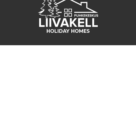
HOLIDAY HOMES
MENÜÜ
Avaleht
Majutusest
Majutusreeglid
Kontaktid
Broneering
KÜLASTAJATE HINNANG