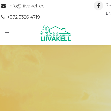
R
info@liivakell.ee
E
+372 5326 4719
Toggle
navigation